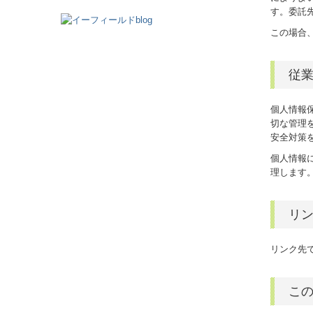
す。委託
この場合
従
個人情報
切な管理
安全対策
個人情報
理します
リ
リンク先
こ