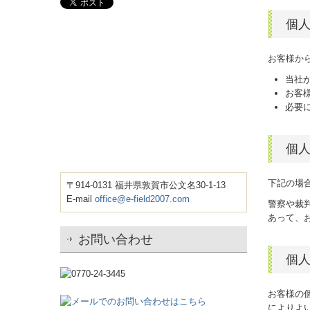
個
お客様か
当社
お客
必要
個
下記の場
〒914-0131 福井県敦賀市公文名30-1-13
E-mail
office@e-field2007.com
警察や裁
あって、
お問い合わせ
個
お客様の
によりよ