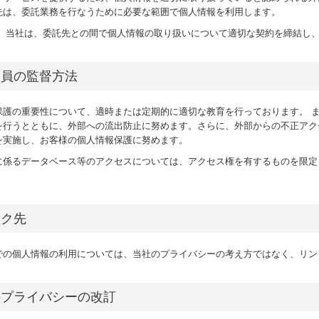
先は、委託業務を行なうために必要な範囲で個人情報を利用します。
、 当社は、委託先との間で個人情報の取り扱いについて適切な契約を締結し
業員の監督方法
保護の重要性について、適時または定期的に適切な教育を行っております。 
を行うとともに、外部への流出防止に努めます。さらに、外部からの不正アク
を実施し、お客様の個人情報保護に努めます。
に係るデータベース等のアクセスについては、アクセス権を有するものを限定
。
ンク先
での個人情報の利用については、当社のプライバシーの考え方ではなく、リン
のプライバシーの改訂