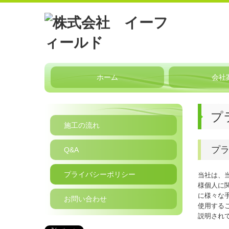
ホーム
会社
プ
施工の流れ
プ
Q&A
プライバシーポリシー
当社は、
様個人に
に様々な
お問い合わせ
使用する
説明され