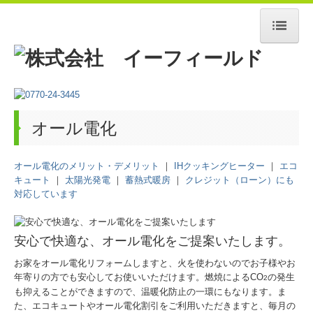
ホーム
会社案内
オール電化
オール電化
オール電化のメリット・デメリット
｜
IHクッキングヒーター
｜
エコ
電気設備工事
キュート
｜
太陽光発電
｜
蓄熱式暖房
｜
クレジット（ローン）にも
対応しています
施工事例
安心で快適な、オール電化をご提案いたします。
施工の流れ
お家をオール電化リフォームしますと、火を使わないのでお子様やお
Q&A
年寄りの方でも安心してお使いいただけます。燃焼によるCO
の発生
2
も抑えることができますので、温暖化防止の一環にもなります。ま
た、エコキュートやオール電化割引をご利用いただきますと、毎月の
プライバシーポリシー