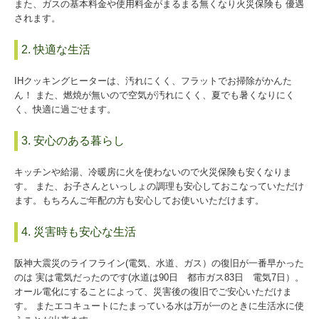
また、ガスの基本料金や使用料金がまるまる無くなり火災保険も 優遇
されます。
2. 快適な生活
IHクッキングヒーターは、汚れにくく、フラットでお掃除がかんた
ん！ また、燃焼が無いので空気が汚れにくく、夏でも暑くなりにく
く、快適に過ごせます。
3. 安心のある暮らし
キッチンや給湯、冷暖房に火を使わないので火災保険も安くなりま
す。 また、お子さんといっしょの調理も安心しておこなっていただけ
ます。もちろんご年配の方も安心してお使いいただけます。
4. 災害時も安心な生活
阪神大震災のライフライン(電気、水道、ガス）の復旧が一番早かった
のは 実は電気だったのです(水道は90日 都市ガス83日 電気7日）。
オール電化にすることによって、災害後の復旧でご安心いただけま
す。 またエコキュートにたまっている水は万が一のときに生活水に使